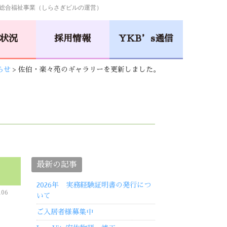
総合福祉事業（しらさぎビルの運営）
状況
採用情報
YKB’s通信
らせ
>
佐伯・楽々苑のギャラリーを更新しました。
小規模多機能型居宅介護
井口･楽々苑
吉田･楽々苑
小規模保育事業所
さくらんぼ
NICONICO
保育園
保育園
最新の記事
2026年 実務経験証明書の発行につ
06
いて
La・Vita
ご入居者様募集中
安佐物語