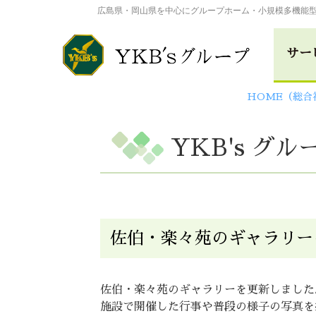
広島県・岡山県を中心にグループホーム・小規模多機能
サー
HOME（総合
総合福祉事業
YKB's グ
広島･楽々苑
倉敷･楽々
介護付き有料老人ホー
高田･楽々苑
三次･楽々
佐伯・楽々苑のギャラリー
佐伯・楽々苑のギャラリーを更新しました
ASA･楽々
施設で開催した行事や普段の様子の写真を