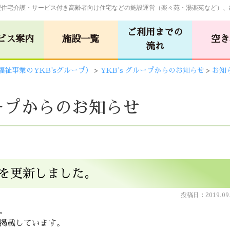
型住宅介護・サービス付き高齢者向け住宅などの施設運営（楽々苑・湯楽苑など）、
ご利用までの
ビス案内
施設一覧
空き
流れ
福祉事業のYKB'sグループ）
>
YKB's グループからのお知らせ
>
お知
グループホーム
しらさぎビル
ループからのお知らせ
(佐伯･楽々苑/
苑
広島･湯楽苑
イーグレット)
ム
サービス付き高齢者向け住宅
苑
令和の杜
令和の森
を更新しました。
投稿日：2019.09.
廿日市・
広島・
。
苑
令和の杜
安佐物語
掲載しています。