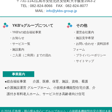
〒731-1142広島市安佐北区安佐町大字飯室1563-2
TEL :
082-824-8066
FAX : 082-824-8077
MAIL :
info@ykbs-group.jp
YKB'sグループについて
その他
YKB'sの総合福祉事業
運営会社案内
お知らせ
施設見学希望
サービス一覧
お問い合わせ・資料請求
施設案内
フォーム
ご入居（ご利用）までの流れ
プライバシーポリシー
サイトマップ
事業案内
総合福祉事業 介護、医療、保育、施設、資格、看護
介護施設運営 グループホーム、小規模多機能型住宅介護、介
護付き
有料老人ホーム、サービス付き高齢者向け住宅
©
2016
広島県・岡山県を中心にグループホーム・小規模多機能型住宅介護付き有