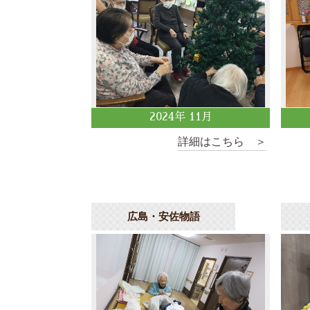
2024
年
11
月
詳細はこちら ＞
広島・安佐物語