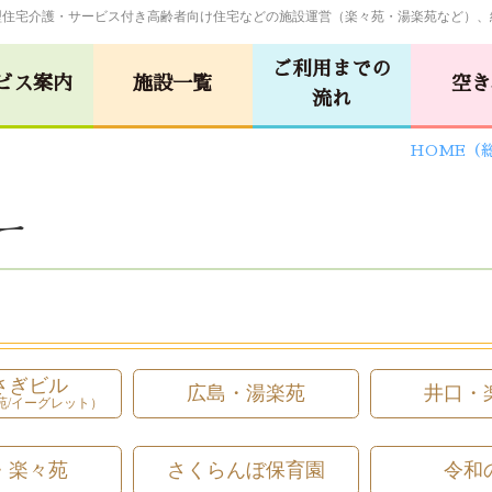
型住宅介護・サービス付き高齢者向け住宅などの施設運営（楽々苑・湯楽苑など）、
ご利用までの
ビス案内
施設一覧
空き
流れ
HOME（
グループホーム
しらさぎビル
ー
(佐伯･楽々苑/
苑
広島･湯楽苑
イーグレット)
ム
サービス付き高齢者向け住宅
苑
令和の杜
令和の森
さぎビル
広島・湯楽苑
井口・
苑/イーグレット）
廿日市・
広島・
苑
令和の杜
安佐物語
・楽々苑
さくらんぼ保育園
令和