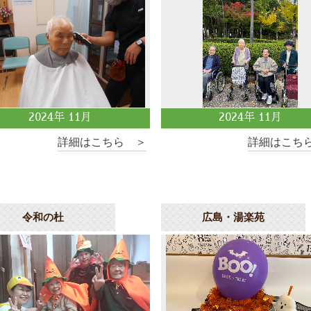
2024
年
11
月
2024
年
11
月
詳細はこちら ＞
詳細はこち
令和の杜
広島・湯楽苑