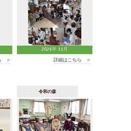
2024
年
11
月
ら ＞
詳細はこちら ＞
令和の森