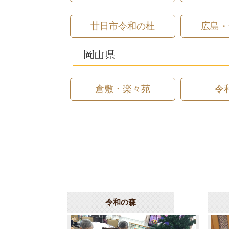
廿日市令和の杜
広島・
岡山県
倉敷・楽々苑
令
令和の森