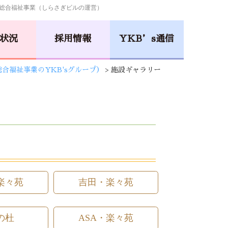
総合福祉事業（しらさぎビルの運営）
状況
採用情報
YKB’s通信
総合福祉事業のYKB'sグループ）
>
施設ギャラリー
小規模多機能型居宅介護
井口･楽々苑
吉田･楽々苑
小規模保育事業所
さくらんぼ
NICONICO
保育園
保育園
楽々苑
吉田・楽々苑
La・Vita
安佐物語
の杜
ASA・楽々苑