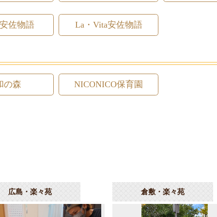
安佐物語
La・Vita安佐物語
和の森
NICONICO保育園
広島・楽々苑
倉敷・楽々苑