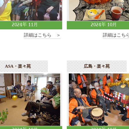
2024
年
11
月
2024
年
10
月
詳細はこちら ＞
詳細はこち
ASA・楽々苑
広島・楽々苑