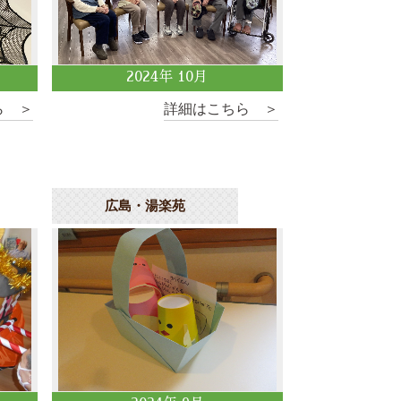
2024
年
10
月
ら ＞
詳細はこちら ＞
広島・湯楽苑