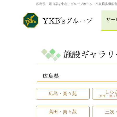
広島県・岡山県を中心にグループホーム・小規模多機能
サー
総合福祉事業
施設ギャラリ
広島･楽々苑
倉敷･楽々
介護付き有料老人ホー
広島県
高田･楽々苑
三次･楽々
しら
広島・楽々苑
（佐伯・楽々
ASA･楽々
高田・楽々苑
三次