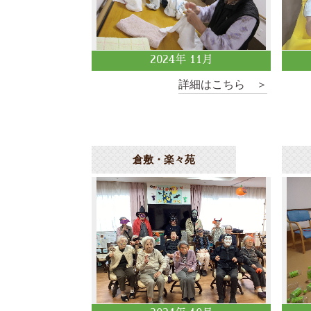
2024
年
11
月
詳細はこちら ＞
倉敷・楽々苑