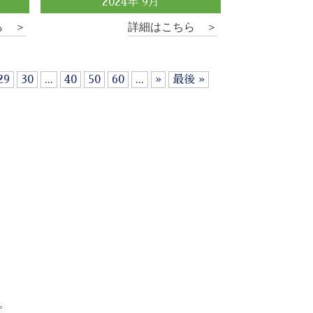
2024
年
9
月
ら ＞
詳細はこちら ＞
29
30
...
40
50
60
...
»
最後 »
。