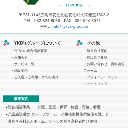
〒731-1142広島市安佐北区安佐町大字飯室1563-2
TEL :
082-824-8066
FAX : 082-824-8077
MAIL :
info@ykbs-group.jp
YKB'sグループについて
その他
YKB'sの総合福祉事業
運営会社案内
お知らせ
施設見学希望
サービス一覧
お問い合わせ・資料請求
施設案内
フォーム
ご入居（ご利用）までの流れ
プライバシーポリシー
サイトマップ
事業案内
総合福祉事業 介護、医療、保育、施設、資格、看護
介護施設運営 グループホーム、小規模多機能型住宅介護、介
護付き
有料老人ホーム、サービス付き高齢者向け住宅