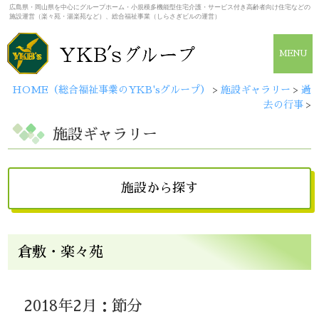
広島県・岡山県を中心にグループホーム・小規模多機能型住宅介護・サービス付き高齢者向け住宅などの
施設運営（楽々苑・湯楽苑など）、総合福祉事業（しらさぎビルの運営）
MENU
HOME（総合福祉事業のYKB'sグループ）
>
施設ギャラリー
>
過
去の行事
>
施設ギャラリー
施設から探す
広島県
倉敷・楽々苑
しらさぎビル
広島・楽々苑
（佐伯・楽々苑/イーグレット）
2018年2月：節分
広島・湯楽苑
井口・楽々苑