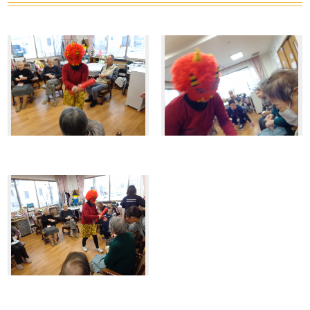
吉田・楽々苑
高田・楽々苑
三次・楽々苑
さくらんぼ保育園
令和の杜
ASA・楽々苑
廿日市令和の杜
広島・安佐物語
La・Vita安佐物語
岡山県
倉敷・楽々苑
令和の森
NICONICO保育園
すべて