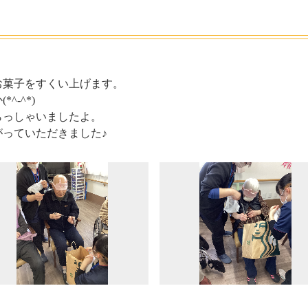
さぎビル
広島・湯楽苑
井口・
苑/イーグレット）
・楽々苑
さくらんぼ保育園
令和
お菓子をすくい上げます。
-^*)
安佐物語
La・Vita安佐物語
らっしゃいましたよ。
っていただきました♪
和の森
NICONICO保育園