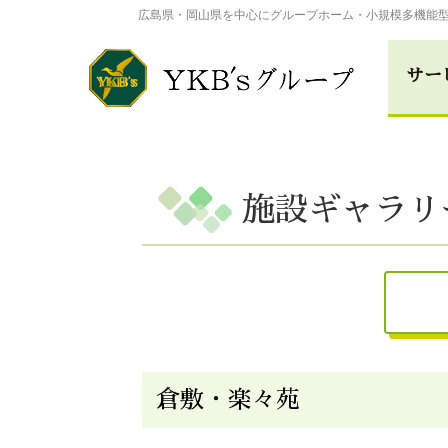
広島県・岡山県を中心にグループホーム・小規模多機能
サー
総合福祉事業
施設ギャラリ
広島･楽々苑
倉敷･楽々
介護付き有料老人ホー
高田･楽々苑
三次･楽々
広島県
倉敷・楽々苑
ASA･楽々