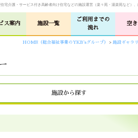
型住宅介護・サービス付き高齢者向け住宅などの施設運営（楽々苑・湯楽苑など）、
ご利用までの
ビス案内
施設一覧
空き
流れ
HOME（総合福祉事業のYKB'sグループ）
>
施設ギャラ
グループホーム
しらさぎビル
ー
(佐伯･楽々苑/
苑
広島･湯楽苑
イーグレット)
ム
サービス付き高齢者向け住宅
施設から探す
苑
令和の杜
令和の森
廿日市・
広島・
苑
令和の杜
安佐物語