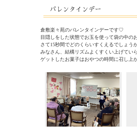
しら
広島・楽々苑
（佐伯・楽々
バレンタインデー
高田・楽々苑
三次
倉敷楽々苑のバレンタインデーです♡
目隠しをした状態でお玉を使って袋の中の
さて15秒間でどのくらいすくえるでしょうか(*^
廿日市令和の杜
広島・
みなさん、結構リズムよくすくい上げてい
ゲットしたお菓子はおやつの時間に召し上が
岡山県
倉敷・楽々苑
令