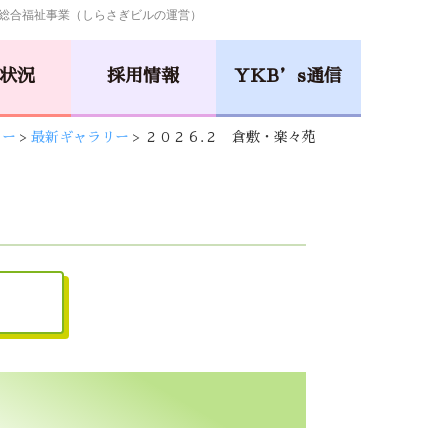
総合福祉事業（しらさぎビルの運営）
状況
採用情報
YKB’s通信
リー
>
最新ギャラリー
>
２０２６.２ 倉敷・楽々苑
小規模多機能型居宅介護
井口･楽々苑
吉田･楽々苑
小規模保育事業所
さくらんぼ
NICONICO
保育園
保育園
La・Vita
安佐物語