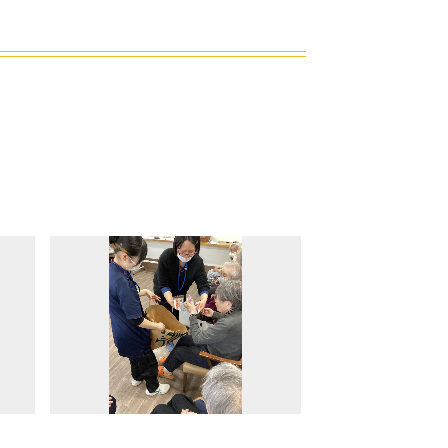
楽々苑
吉田・楽々苑
の杜
ASA・楽々苑
すべて