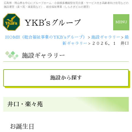
広島県・岡山県を中心にグループホーム・小規模多機能型住宅介護・サービス付き高齢者向け住宅などの
施設運営（楽々苑・湯楽苑など）、総合福祉事業（しらさぎビルの運営）
MENU
HOME（総合福祉事業のYKB'sグループ）
>
施設ギャラリー
>
最
新ギャラリー
>
２０２６．１ 井口
施設ギャラリー
施設から探す
広島県
井口・楽々苑
しらさぎビル
広島・楽々苑
（佐伯・楽々苑/イーグレット）
お誕生日
広島・湯楽苑
井口・楽々苑