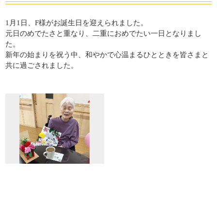
吉田・楽々苑
高田・楽々苑
1月1日、F様がお誕生日を迎えられました。
元日のめでたさと重なり、二重におめでたい一日となりまし
三次・楽々苑
さくらんぼ保育園
た。
新年の始まりを祝う中、和やかで心温まるひとときを皆さまと
令和の杜
ASA・楽々苑
共に過ごされました。
廿日市令和の杜
広島・安佐物語
La・Vita安佐物語
岡山県
倉敷・楽々苑
令和の森
NICONICO保育園
すべて