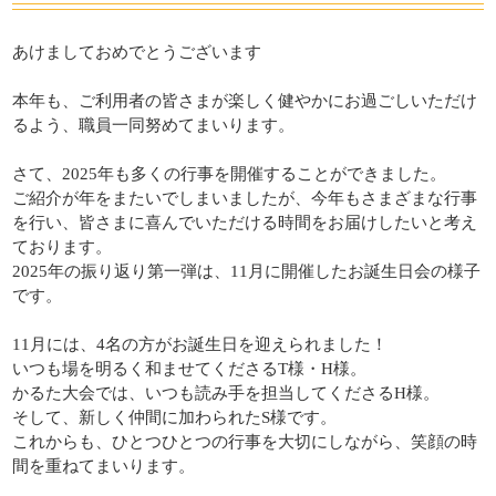
吉田・楽々苑
高田・楽々苑
あけましておめでとうございます
三次・楽々苑
さくらんぼ保育園
本年も、ご利用者の皆さまが楽しく健やかにお過ごしいただけ
るよう、職員一同努めてまいります。
令和の杜
ASA・楽々苑
廿日市令和の杜
広島・安佐物語
さて、2025年も多くの行事を開催することができました。
ご紹介が年をまたいでしまいましたが、今年もさまざまな行事
La・Vita安佐物語
を行い、皆さまに喜んでいただける時間をお届けしたいと考え
ております。
岡山県
2025年の振り返り第一弾は、11月に開催したお誕生日会の様子
です。
倉敷・楽々苑
令和の森
11月には、4名の方がお誕生日を迎えられました！
NICONICO保育園
いつも場を明るく和ませてくださるT様・H様。
かるた大会では、いつも読み手を担当してくださるH様。
そして、新しく仲間に加わられたS様です。
すべて
これからも、ひとつひとつの行事を大切にしながら、笑顔の時
間を重ねてまいります。