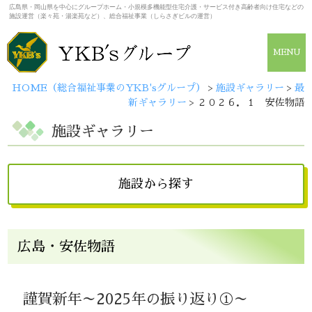
広島県・岡山県を中心にグループホーム・小規模多機能型住宅介護・サービス付き高齢者向け住宅などの
施設運営（楽々苑・湯楽苑など）、総合福祉事業（しらさぎビルの運営）
MENU
HOME（総合福祉事業のYKB'sグループ）
>
施設ギャラリー
>
最
新ギャラリー
>
２０２６．１ 安佐物語
施設ギャラリー
施設から探す
広島県
広島・安佐物語
しらさぎビル
広島・楽々苑
（佐伯・楽々苑/イーグレット）
謹賀新年～2025年の振り返り①～
広島・湯楽苑
井口・楽々苑