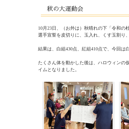
しら
広島・楽々苑
（佐伯・楽々
秋の大運動会
高田・楽々苑
三次
10月23日、（お外は）秋晴れの下「令和
選手宣誓を皮切りに、玉入れ、くす玉割り
廿日市令和の杜
広島・
結果は、白組430点、紅組410点で、今回
岡山県
たくさん体を動かした後は、ハロウィンの
イムとなりました。
倉敷・楽々苑
令