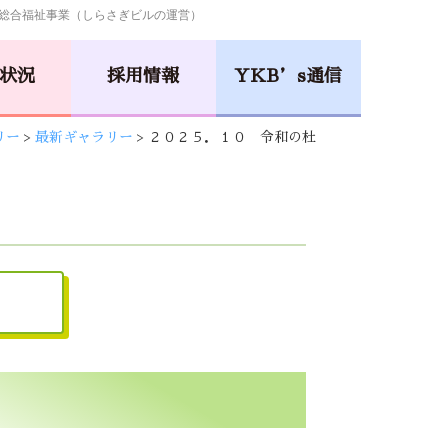
総合福祉事業（しらさぎビルの運営）
状況
採用情報
YKB’s通信
リー
>
最新ギャラリー
>
２０２５．１０ 令和の杜
小規模多機能型居宅介護
井口･楽々苑
吉田･楽々苑
小規模保育事業所
さくらんぼ
NICONICO
保育園
保育園
La・Vita
安佐物語