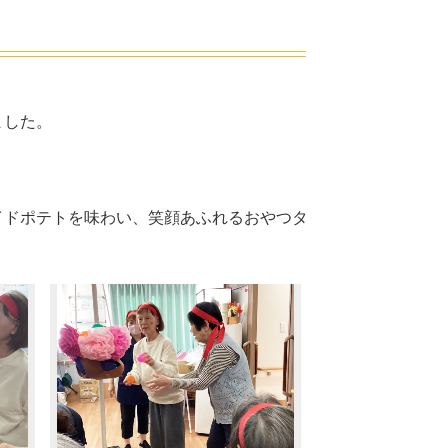
楽々苑
吉田・楽々苑
の杜
ASA・楽々苑
ました。
イドポテトを味わい、笑顔あふれるおやつタ
すべて