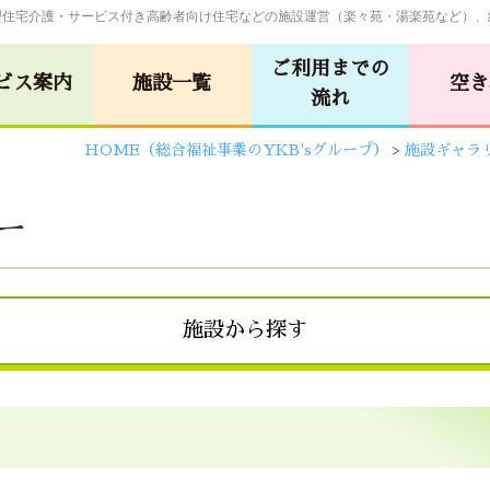
型住宅介護・サービス付き高齢者向け住宅などの施設運営（楽々苑・湯楽苑など）、
ご利用までの
ビス案内
施設一覧
空き
流れ
HOME（総合福祉事業のYKB'sグループ）
>
施設ギャラ
グループホーム
しらさぎビル
ー
(佐伯･楽々苑/
苑
広島･湯楽苑
イーグレット)
ム
サービス付き高齢者向け住宅
施設から探す
苑
令和の杜
令和の森
廿日市・
広島・
苑
令和の杜
安佐物語