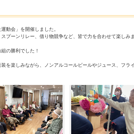
さぎビル
広島・湯楽苑
井口・
苑/イーグレット）
・楽々苑
さくらんぼ保育園
令和
の杜運動会」を開催しました。
、スプーンリレー、借り物競争など、皆で力を合わせて楽しみ
安佐物語
La・Vita安佐物語
は白組の勝利でした！
仮装を楽しみながら、ノンアルコールビールやジュース、フラ
和の森
NICONICO保育園