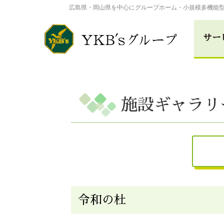
広島県・岡山県を中心にグループホーム・小規模多機能
サー
総合福祉事業
施設ギャラリ
広島･楽々苑
倉敷･楽々
介護付き有料老人ホー
高田･楽々苑
三次･楽々
広島県
令和の杜
ASA･楽々