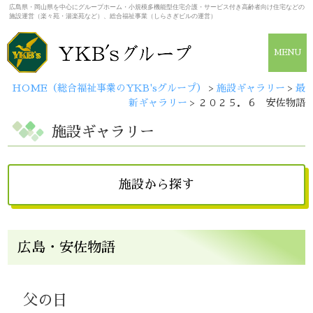
広島県・岡山県を中心にグループホーム・小規模多機能型住宅介護・サービス付き高齢者向け住宅などの
施設運営（楽々苑・湯楽苑など）、総合福祉事業（しらさぎビルの運営）
MENU
HOME（総合福祉事業のYKB'sグループ）
>
施設ギャラリー
>
最
新ギャラリー
>
２０２５．６ 安佐物語
施設ギャラリー
施設から探す
広島県
広島・安佐物語
しらさぎビル
広島・楽々苑
（佐伯・楽々苑/イーグレット）
父の日
広島・湯楽苑
井口・楽々苑