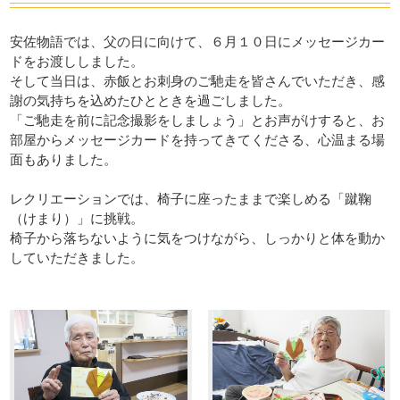
吉田・楽々苑
高田・楽々苑
安佐物語では、父の日に向けて、６月１０日にメッセージカー
ドをお渡ししました。
三次・楽々苑
さくらんぼ保育園
そして当日は、赤飯とお刺身のご馳走を皆さんでいただき、感
謝の気持ちを込めたひとときを過ごしました。
令和の杜
ASA・楽々苑
「ご馳走を前に記念撮影をしましょう」とお声がけすると、お
廿日市令和の杜
広島・安佐物語
部屋からメッセージカードを持ってきてくださる、心温まる場
面もありました。
La・Vita安佐物語
レクリエーションでは、椅子に座ったままで楽しめる「蹴鞠
岡山県
（けまり）」に挑戦。
椅子から落ちないように気をつけながら、しっかりと体を動か
していただきました。
倉敷・楽々苑
令和の森
NICONICO保育園
すべて