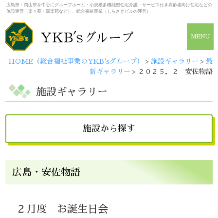
広島県・岡山県を中心にグループホーム・小規模多機能型住宅介護・サービス付き高齢者向け住宅などの
施設運営（楽々苑・湯楽苑など）、総合福祉事業（しらさぎビルの運営）
MENU
HOME（総合福祉事業のYKB'sグループ）
>
施設ギャラリー
>
最
新ギャラリー
>
２０２５．２ 安佐物語
施設ギャラリー
施設から探す
広島県
広島・安佐物語
しらさぎビル
広島・楽々苑
（佐伯・楽々苑/イーグレット）
２月度 お誕生日会
広島・湯楽苑
井口・楽々苑