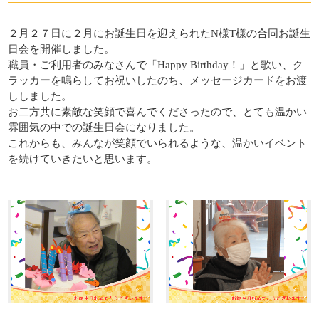
吉田・楽々苑
高田・楽々苑
２月２７日に２月にお誕生日を迎えられたN様T様の合同お誕生
日会を開催しました。
三次・楽々苑
さくらんぼ保育園
職員・ご利用者のみなさんで「Happy Birthday！」と歌い、ク
ラッカーを鳴らしてお祝いしたのち、メッセージカードをお渡
令和の杜
ASA・楽々苑
ししました。
廿日市令和の杜
広島・安佐物語
お二方共に素敵な笑顔で喜んでくださったので、とても温かい
雰囲気の中での誕生日会になりました。
La・Vita安佐物語
これからも、みんなが笑顔でいられるような、温かいイベント
を続けていきたいと思います。
岡山県
倉敷・楽々苑
令和の森
NICONICO保育園
すべて