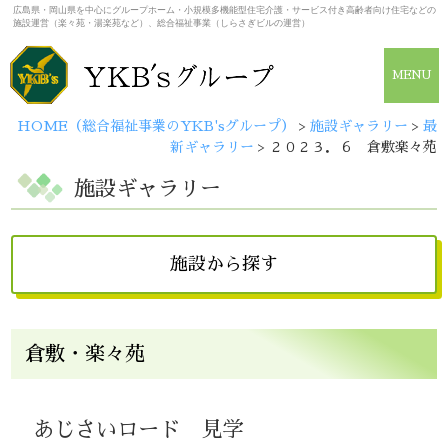
広島県・岡山県を中心にグループホーム・小規模多機能型住宅介護・サービス付き高齢者向け住宅などの
施設運営（楽々苑・湯楽苑など）、総合福祉事業（しらさぎビルの運営）
MENU
HOME（総合福祉事業のYKB'sグループ）
>
施設ギャラリー
>
最
新ギャラリー
>
２０２３．６ 倉敷楽々苑
施設ギャラリー
施設から探す
広島県
倉敷・楽々苑
しらさぎビル
広島・楽々苑
（佐伯・楽々苑/イーグレット）
あじさいロード 見学
広島・湯楽苑
井口・楽々苑