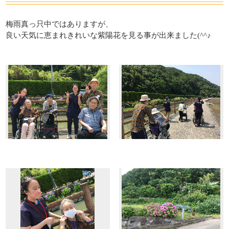
吉田・楽々苑
高田・楽々苑
梅雨真っ只中ではありますが、
良い天気に恵まれきれいな紫陽花を見る事が出来ました(^^♪
三次・楽々苑
さくらんぼ保育園
令和の杜
ASA・楽々苑
廿日市令和の杜
広島・安佐物語
La・Vita安佐物語
岡山県
倉敷・楽々苑
令和の森
NICONICO保育園
すべて